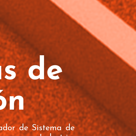
s de
ón
lador de Sistema de