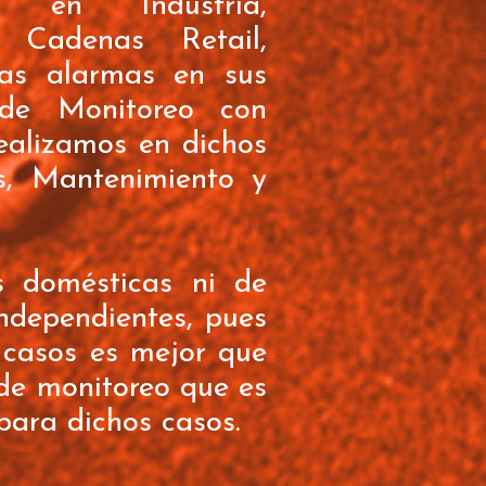
do en Industria,
y Cadenas Retail,
as alarmas en sus
 de Monitoreo con
ealizamos en dichos
es, Mantenimiento y
s domésticas ni de
independientes, pues
 casos es mejor que
 de monitoreo que es
para dichos casos.